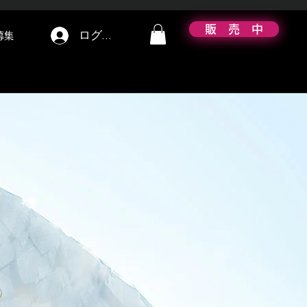
販 売 中
ログイン
募集