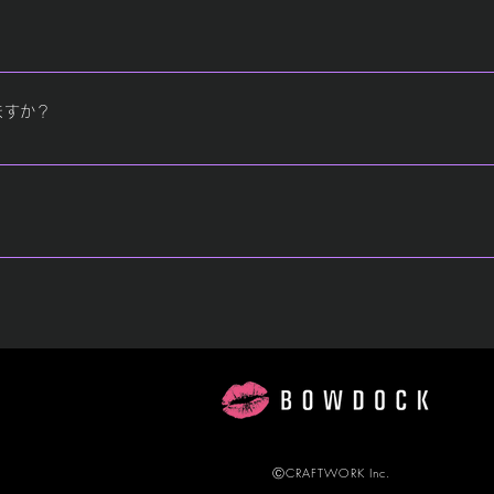
。 接続できない場合は、以下の手順をお試しください。 1. スマートフォ
tooth］ • BOWDOCK TUBEの「ⓘ」をタップ • 「このデバイスの登録を
 • BOWDOCK TUBEの電源をOFFにする • 約30秒待つ • 再度電
etoothをONにする • BOWDOCK TUBEを選択して再度ペアリングする Bl
れています。 【ご注意】 BOWDOCK TUBEに登録できるBluetoo
ますか？
最後に接続していたスマートフォンやタブレット側でBOWDOCK TU
さい。 a.梱包は商品パッケージをご利用いただきます。 b.商品パッ
ださい。 2.修理方法 弊社にて故障原因を特定いたします。 a.無償
したら着払いでの商品をお戻しいたします。 b.有償修理：お客様の事
らの見立てによりますお見積書を発行いたします。 ご承諾いただけま
ャンセルは承っておりません。 何卒、ご了承ください。 ＜返品に関す
容を確認いたしましたら、正式な見積書を発行いたします。 見積内容に
しない商品は、お客様都合での返品が可能です。 ≪返品不可項目≫ 
お知らせと請求書をメールでお送りいたします。 弊社指定口座へのご
購入時に「返品可能」マークが表示されていない商品、当サイト以外で購
修理作業は行わずに基本料として6,000円をご請求いたします。 弊社
した場合。 ・返送する際に元の袋や箱に商品が入っていない。 ・商品
梱されていない。 ・キャンペーン等で購入時に付与されたノベルティ
含む)の状態が、 お客様にお届けしたと時の状態と著しく異なっている
ⒸCRAFTWORK Inc.