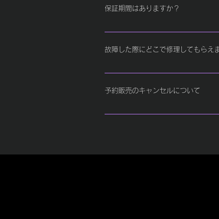
「待機」状態であることを示しています
保証期間はありますか？
る iPhoneの場合 ［設定］→［Blue
OFFにする 2. アンプの電源を入れ直す
購入より1年間です。
［設定］→［Bluetooth］ • Blu
はない状態）**になれば、正常に接続さ
故障した際にどこで修理してもらえ
登録する場合や接続できない場合は、
をお試しください。
＜手順＞ 1.弊社に商品をお送りくだ
れてください。 c.元払いでご発送く
予約販売のキャンセルについて
理いたします。 修理を完了いたしま
修理の流れ お客様からの故障内容か
予約販売商品につきましてはご注文キ
ご発送いただきます。 実際の故障内
で、当社が定める返品不可項目に該当
めさせていただきます。 修理完了の
返品出来ません。 ・予約商品。 ・
見積内容をご了承いただけない場合 
装資材が無い・商品貼付シールが剥が
送いたします。
品書または返品を証明できる書類が同
返送着荷した際の商品(箱・付属品を